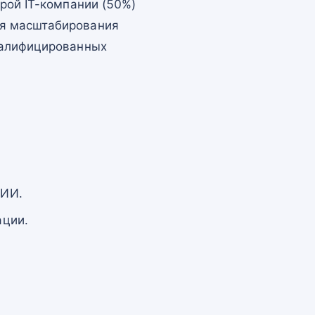
рой IT-компании (50%)
ля масштабирования
валифицированных
 ИИ.
ации.