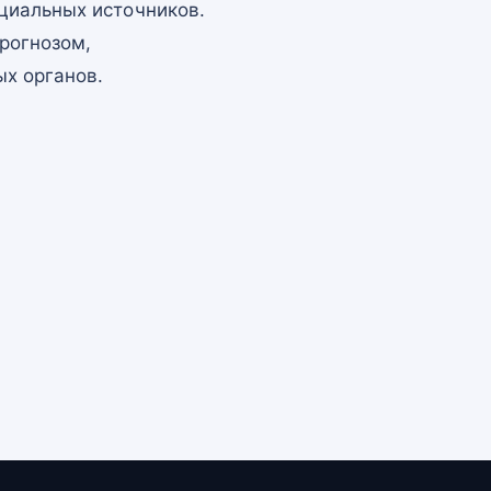
циальных источников.
рогнозом,
х органов.