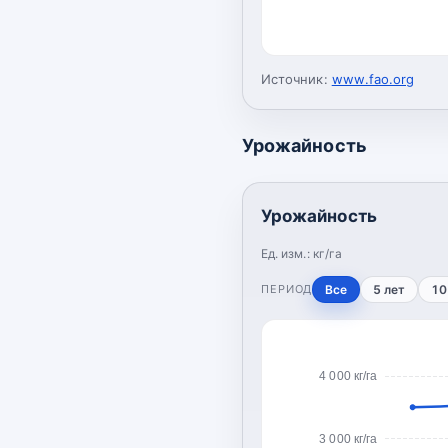
Источник:
www.fao.org
Урожайность
Урожайность
Ед. изм.:
кг/га
ПЕРИОД
Все
5 лет
10
4 000 кг/га
3 000 кг/га