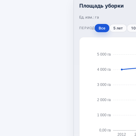
Площадь уборки
Ед. изм.:
га
ПЕРИОД
Все
5 лет
10
5 000 га
4 000 га
3 000 га
2 000 га
1 000 га
0,00 га
2012