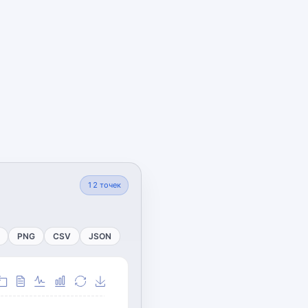
12
точек
PNG
CSV
JSON