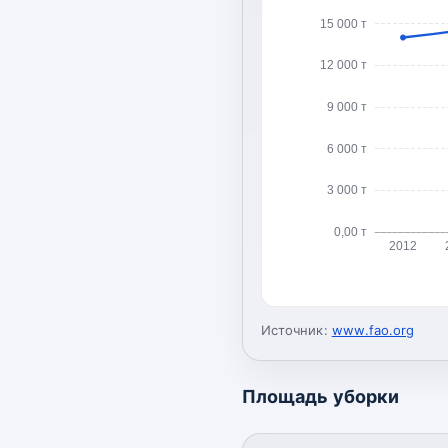
15 000 т
12 000 т
9 000 т
6 000 т
3 000 т
0,00 т
2012
Источник:
www.fao.org
Площадь уборки