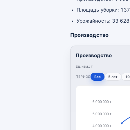
Площадь уборки: 137
Урожайность: 33 628 
Производство
Производство
Ед. изм.:
т
ПЕРИОД
Все
5 лет
10
6 000 000 т
5 000 000 т
4 000 000 т