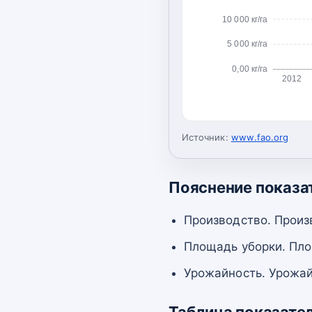
10 000 кг/га
5 000 кг/га
0,00 кг/га
2012
Источник:
www.fao.org
Пояснение показа
Производство. Произ
Площадь уборки. Пло
Урожайность. Урожай
Таблица показате