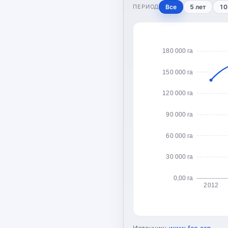
ПЕРИОД
Все
5 лет
10
180 000 га
150 000 га
120 000 га
90 000 га
60 000 га
30 000 га
0,00 га
2012
Источник:
www.fao.org