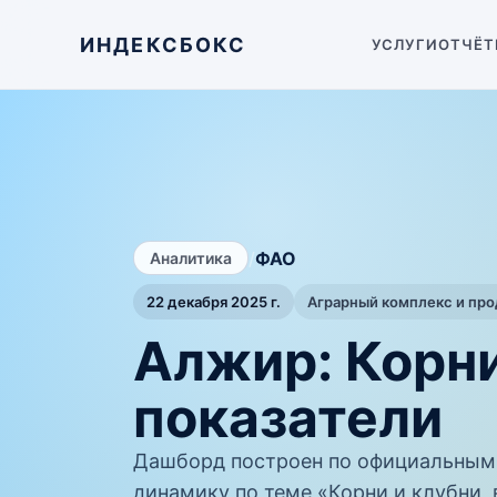
ИНДЕКСБОКС
УСЛУГИ
ОТЧЁТ
/
ФАО
Аналитика
22 декабря 2025 г.
Аграрный комплекс и пр
Алжир: Корни
показатели
Дашборд построен по официальным
динамику по теме «Корни и клубни, 