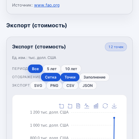
Источник:
www.fao.org
Экспорт (стоимость)
Экспорт (стоимость)
12
точек
Ед. изм.:
тыс. долл. США
Все
5 лет
10 лет
ПЕРИОД
Сетка
Точки
Заполнение
ОТОБРАЖЕНИЕ
SVG
PNG
CSV
JSON
ЭКСПОРТ
1 200 тыс. долл. США
1 000 тыс. долл. США
800,0 тыс. долл. США