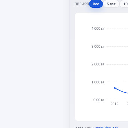
ПЕРИОД
Все
5 лет
10
4 000 га
3 000 га
2 000 га
1 000 га
0,00 га
2012
Источник:
www.fao.org