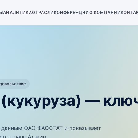
Ы
АНАЛИТИКА
ОТРАСЛИ
КОНФЕРЕНЦИИ
О КОМПАНИИ
КОНТА
одовольствие
 (кукуруза) — клю
 данным ФАО ФАОСТАТ и показывает
» в стране Алжир.