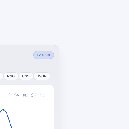
12
точек
PNG
CSV
JSON