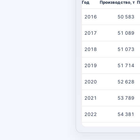
Год
Производство, т
П
2016
50 583
2017
51 089
2018
51 073
2019
51 714
2020
52 628
2021
53 789
2022
54 381
2023
56 578