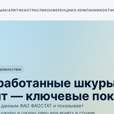
Ы
АНАЛИТИКА
ОТРАСЛИ
КОНФЕРЕНЦИИ
О КОМПАНИИ
КОНТА
одовольствие
работанные шкуры
ят — ключевые по
 данным ФАО ФАОСТАТ и показывает
шкуры и шкуры овец или ягнят» в стране