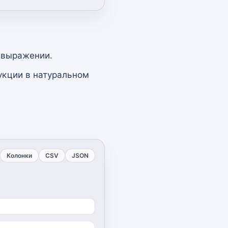
 выражении.
укции в натуральном
Колонки
CSV
JSON