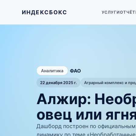
ИНДЕКСБОКС
УСЛУГИ
ОТЧЁТ
/
ФАО
Аналитика
22 декабря 2025 г.
Аграрный комплекс и пр
Алжир: Необ
овец или ягн
Дашборд построен по официальным
динамику по теме «Необработанные 