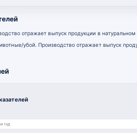
телей
водство отражает выпуск продукции в натуральном
вотные/убой. Производство отражает выпуск прод
лей
казателей