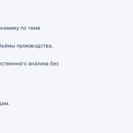
намику по теме
бъёмы производства,
ственного анализа без
дам.