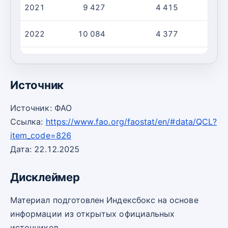
2021
9 427
4 415
2022
10 084
4 377
2023
11 263
4 534
Источник
Источник: ФАО
Ссылка:
https://www.fao.org/faostat/en/#data/QCL?
item_code=826
Дата: 22.12.2025
Дисклеймер
Материал подготовлен Индексбокс на основе
информации из открытых официальных
источников.