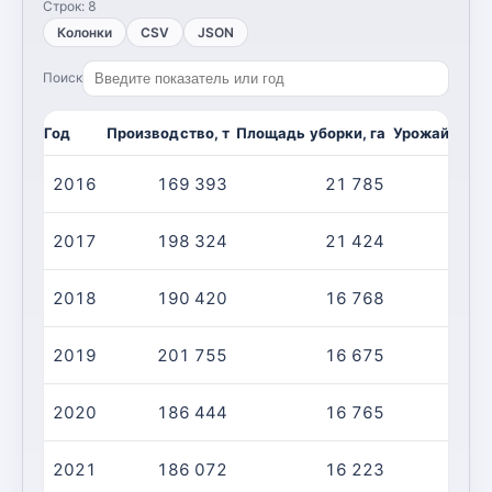
Строк:
8
Колонки
CSV
JSON
Поиск
Год
Производство, т
Площадь уборки, га
Урожайность,
2016
169 393
21 785
2017
198 324
21 424
2018
190 420
16 768
1
2019
201 755
16 675
1
2020
186 444
16 765
1
2021
186 072
16 223
1