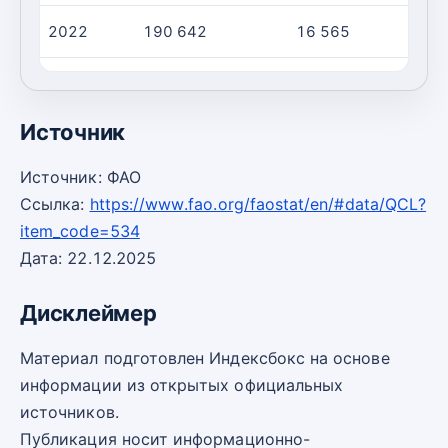
2022
190 642
16 565
1
2023
199 188
16 936
1
Источник
Источник: ФАО
Ссылка:
https://www.fao.org/faostat/en/#data/QCL?
item_code=534
Дата: 22.12.2025
Дисклеймер
Материал подготовлен Индексбокс на основе
информации из открытых официальных
источников.
Публикация носит информационно-