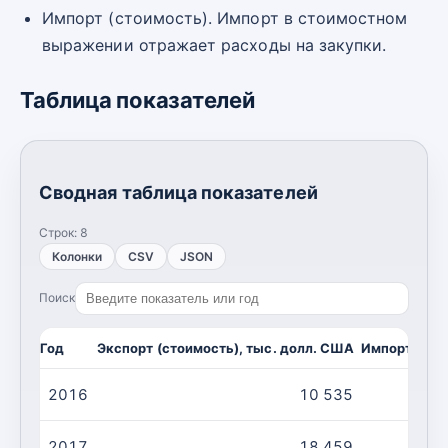
Импорт (стоимость). Импорт в стоимостном
выражении отражает расходы на закупки.
Таблица показателей
Сводная таблица показателей
Строк:
8
Колонки
CSV
JSON
Поиск
Год
Экспорт (стоимость), тыс. долл. США
Импорт (сто
2016
10 535
2017
18 459