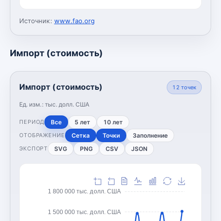
Источник:
www.fao.org
Импорт (стоимость)
Импорт (стоимость)
12
точек
Ед. изм.:
тыс. долл. США
Все
5 лет
10 лет
ПЕРИОД
Сетка
Точки
Заполнение
ОТОБРАЖЕНИЕ
SVG
PNG
CSV
JSON
ЭКСПОРТ
1 800 000 тыс. долл. США
1 500 000 тыс. долл. США