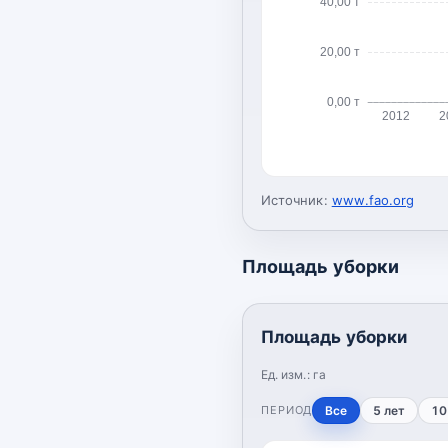
40,00 т
20,00 т
0,00 т
2012
2
Источник:
www.fao.org
Площадь уборки
Площадь уборки
Ед. изм.:
га
ПЕРИОД
Все
5 лет
10