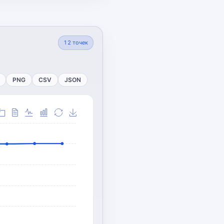
12
точек
PNG
CSV
JSON