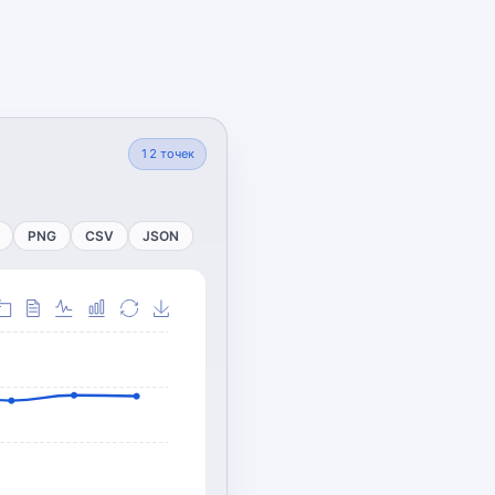
12
точек
PNG
CSV
JSON