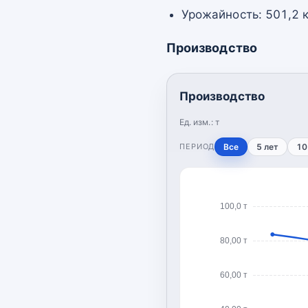
Урожайность: 501,2 к
Производство
Производство
Ед. изм.:
т
ПЕРИОД
Все
5 лет
10
100,0 т
80,00 т
60,00 т