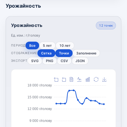
Урожайность
Урожайность
12
точек
Ед. изм.:
г/голову
Все
5 лет
10 лет
ПЕРИОД
Сетка
Точки
Заполнение
ОТОБРАЖЕНИЕ
SVG
PNG
CSV
JSON
ЭКСПОРТ
18 000 г/голову
15 000 г/голову
12 000 г/голову
9 000 г/голову