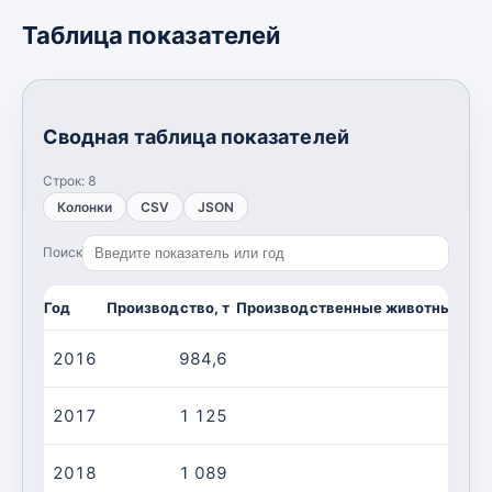
Таблица показателей
Сводная таблица показателей
Строк:
8
Колонки
CSV
JSON
Поиск
Год
Производство, т
Производственные животные/убо
2016
984,6
1 
2017
1 125
1 
2018
1 089
1 