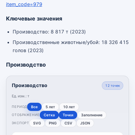
item_code=979
Ключевые значения
Производство: 8 817 т (2023)
Производственные животные/убой: 18 326 415
голов (2023)
Производство
Производство
12
точек
Ед. изм.:
т
Все
5 лет
10 лет
ПЕРИОД
Сетка
Точки
Заполнение
ОТОБРАЖЕНИЕ
SVG
PNG
CSV
JSON
ЭКСПОРТ