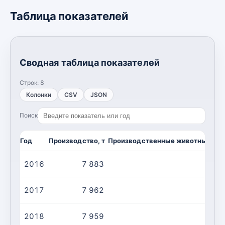
Таблица показателей
Сводная таблица показателей
Строк:
8
Колонки
CSV
JSON
Поиск
Год
Производство, т
Производственные животные/убо
2016
7 883
16 
2017
7 962
16 
2018
7 959
16 