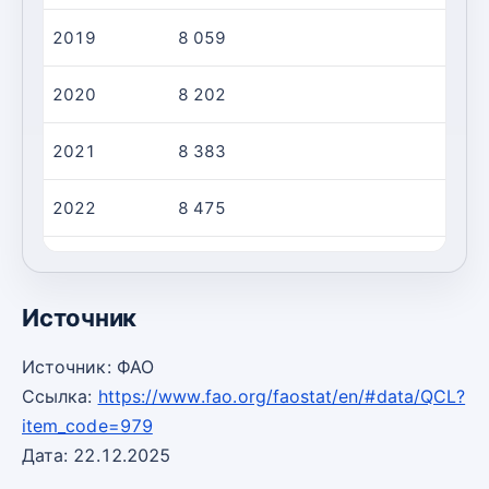
2019
8 059
16 
2020
8 202
17 
2021
8 383
17 
2022
8 475
17 
2023
8 817
18 
Источник
Источник: ФАО
Ссылка:
https://www.fao.org/faostat/en/#data/QCL?
item_code=979
Дата: 22.12.2025