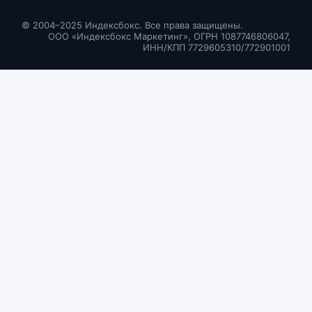
© 2004–2025 Индексбокс. Все права защищены.
ООО «Индексбокс Маркетинг», ОГРН 1087746806047,
ИНН/КПП 7729605310/772901001