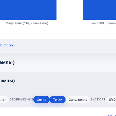
Инфляция (CPI, изменение)
Рост ВВП (реал
.imf.org
темпы)
темпы)
 лет
ОТОБРАЖЕНИЕ
Сетка
Точки
Заполнение
ЭКСПОРТ
SVG