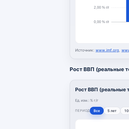
2,00 % г/г
0,00 % г/г
Источник:
www.imf.org
,
www
Рост ВВП (реальные 
Рост ВВП (реальные 
Ед. изм.:
% г/г
ПЕРИОД
Все
5 лет
10