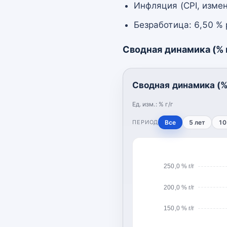
Инфляция (CPI, измен
Безработица: 6,50 %
Сводная динамика (% г
Сводная динамика (% 
Ед. изм.:
% г/г
ПЕРИОД
Все
5 лет
10
250,0 % г/г
200,0 % г/г
150,0 % г/г