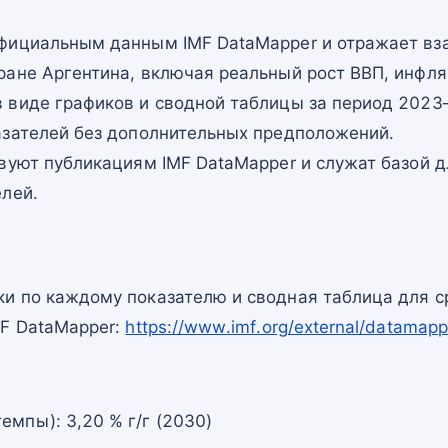
фициальным данным IMF DataMapper и отражает в
ране Аргентина, включая реальный рост ВВП, инфля
 виде графиков и сводной таблицы за период 2023–
азателей без дополнительных предположений.
вуют публикациям IMF DataMapper и служат базой 
елей.
и по каждому показателю и сводная таблица для с
MF DataMapper:
https://www.imf.org/external/datam
емпы): 3,20 % г/г (2030)