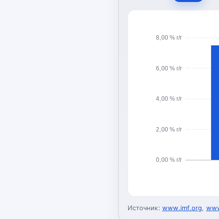
8,00 % г/г
6,00 % г/г
4,00 % г/г
2,00 % г/г
0,00 % г/г
Источник:
www.imf.org
,
www