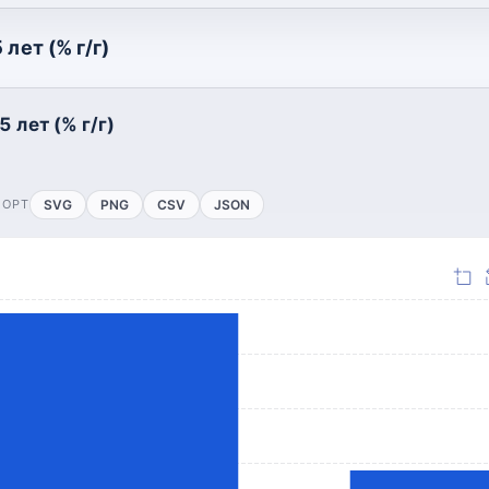
лет (% г/г)
 лет (% г/г)
ПОРТ
SVG
PNG
CSV
JSON