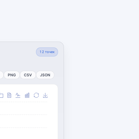
12
точек
PNG
CSV
JSON