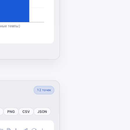
ьные темпы)
12
точек
PNG
CSV
JSON