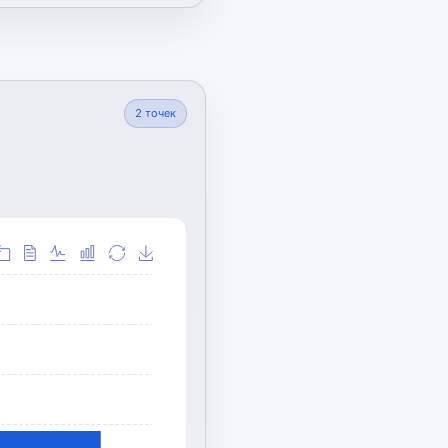
2
точек