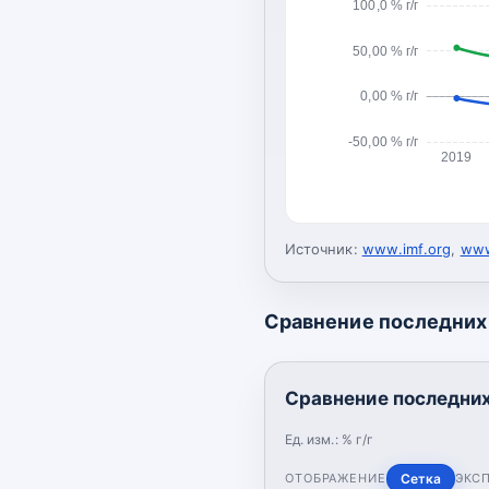
100,0 % г/г
50,00 % г/г
0,00 % г/г
-50,00 % г/г
2019
Источник:
www.imf.org
,
www
Сравнение последних 
Сравнение последних 
Ед. изм.:
% г/г
ОТОБРАЖЕНИЕ
Сетка
ЭКС