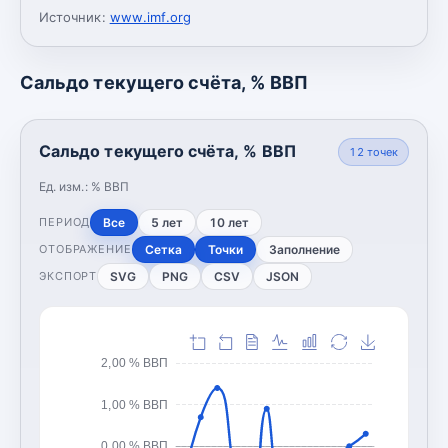
Источник:
www.imf.org
Сальдо текущего счёта, % ВВП
Сальдо текущего счёта, % ВВП
12
точек
Ед. изм.:
% ВВП
Все
5 лет
10 лет
ПЕРИОД
Сетка
Точки
Заполнение
ОТОБРАЖЕНИЕ
SVG
PNG
CSV
JSON
ЭКСПОРТ
2,00 % ВВП
1,00 % ВВП
0,00 % ВВП