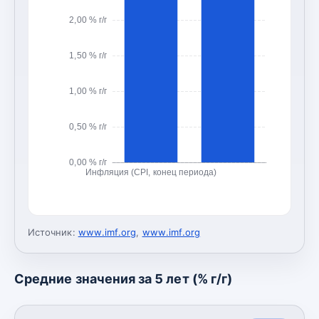
2,00 % г/г
1,50 % г/г
1,00 % г/г
0,50 % г/г
0,00 % г/г
Инфляция (CPI, конец периода)
Источник:
www.imf.org
,
www.imf.org
Средние значения за 5 лет (% г/г)