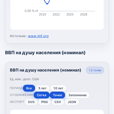
0,00 % г/г
2019
2022
2025
2028
Источник:
www.imf.org
ВВП на душу населения (номинал)
ВВП на душу населения (номинал)
12
точек
Ед. изм.:
долл. США
Все
5 лет
10 лет
ПЕРИОД
Сетка
Точки
Заполнение
ОТОБРАЖЕНИЕ
SVG
PNG
CSV
JSON
ЭКСПОРТ