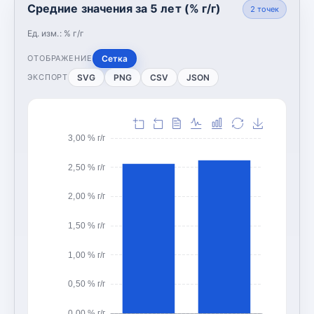
Средние значения за 5 лет (% г/г)
2
точек
Ед. изм.:
% г/г
Сетка
ОТОБРАЖЕНИЕ
SVG
PNG
CSV
JSON
ЭКСПОРТ
3,00 % г/г
2,50 % г/г
2,00 % г/г
1,50 % г/г
1,00 % г/г
0,50 % г/г
0,00 % г/г