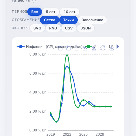
Ед. изм.:
% г/г
Все
5 лет
10 лет
ПЕРИОД
Сетка
Точки
Заполнение
ОТОБРАЖЕНИЕ
SVG
PNG
CSV
JSON
ЭКСПОРТ
Инфляция (CPI, среднегодовая)
Инфляция (CPI, конец 
1/2
8,00 % г/г
6,00 % г/г
4,00 % г/г
2,00 % г/г
0,00 % г/г
2019
2022
2025
2028