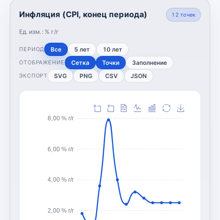
Инфляция (CPI, конец периода)
12
точек
Ед. изм.:
% г/г
Все
5 лет
10 лет
ПЕРИОД
Сетка
Точки
Заполнение
ОТОБРАЖЕНИЕ
SVG
PNG
CSV
JSON
ЭКСПОРТ
8,00 % г/г
6,00 % г/г
4,00 % г/г
2,00 % г/г