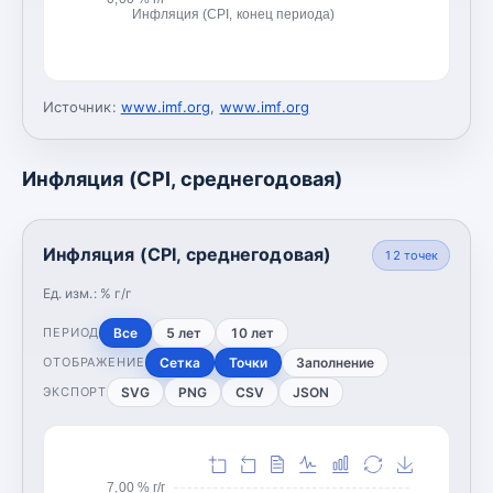
Инфляция (CPI, конец периода)
Источник:
www.imf.org
,
www.imf.org
Инфляция (CPI, среднегодовая)
Инфляция (CPI, среднегодовая)
12
точек
Ед. изм.:
% г/г
Все
5 лет
10 лет
ПЕРИОД
Сетка
Точки
Заполнение
ОТОБРАЖЕНИЕ
SVG
PNG
CSV
JSON
ЭКСПОРТ
7,00 % г/г