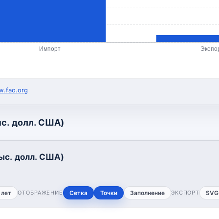
Импорт
Экспо
.fao.org
с. долл. США)
ыс. долл. США)
 лет
ОТОБРАЖЕНИЕ
Сетка
Точки
Заполнение
ЭКСПОРТ
SVG