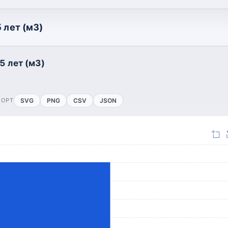
 лет (м3)
5 лет (м3)
ПОРТ
SVG
PNG
CSV
JSON