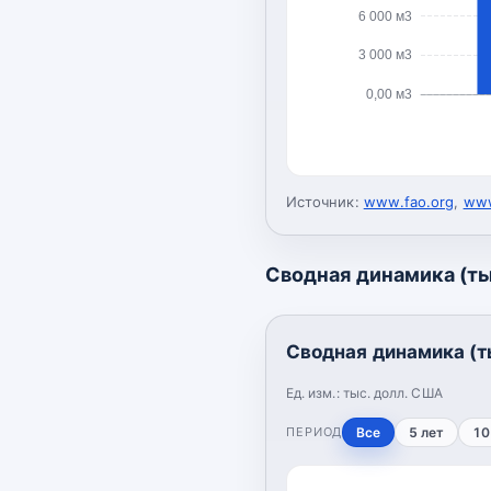
6 000 м3
3 000 м3
0,00 м3
Источник:
www.fao.org
,
www
Сводная динамика (ты
Сводная динамика (т
Ед. изм.:
тыс. долл. США
ПЕРИОД
Все
5 лет
10