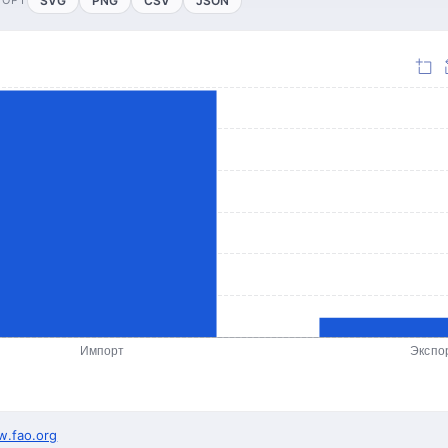
SVG
PNG
CSV
JSON
Импорт
Экспо
.fao.org