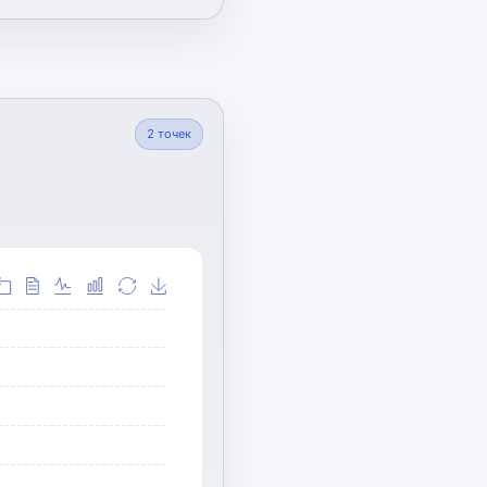
2
точек