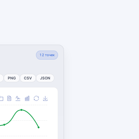
12
точек
PNG
CSV
JSON