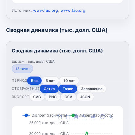
Источник:
www.fao.org
,
www.fao.org
Сводная динамика (тыс. долл. США)
Сводная динамика (тыс. долл. США)
Ед. изм.:
тыс. долл. США
12
точек
Все
5 лет
10 лет
ПЕРИОД
Сетка
Точки
Заполнение
ОТОБРАЖЕНИЕ
SVG
PNG
CSV
JSON
ЭКСПОРТ
Экспорт (стоимость)
Импорт (стоимость)
35 000 тыс. долл. США
30 000 тыс. долл. США