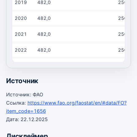
2019
482,0
250,0
2020
482,0
250,0
2021
482,0
250,0
2022
482,0
250,0
2023
482,0
250,0
Источник
Источник: ФАО
Ссылка:
https://www.fao.org/faostat/en/#data/FO?
item_code=1656
Дата: 22.12.2025
Дисклеймер