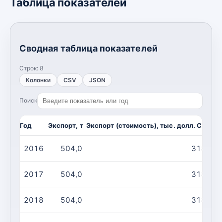
Таблица показателей
Сводная таблица показателей
Строк:
8
Колонки
CSV
JSON
Поиск
Год
Экспорт, т
Экспорт (стоимость), тыс. долл. США
И
2016
504,0
318,0
2017
504,0
318,0
2018
504,0
318,0