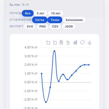
Ед. изм.:
% г/г
Все
5 лет
10 лет
ПЕРИОД
Сетка
Точки
Заполнение
ОТОБРАЖЕНИЕ
SVG
PNG
CSV
JSON
ЭКСПОРТ
4,00 % г/г
3,00 % г/г
2,00 % г/г
1,00 % г/г
0,00 % г/г
-1,00 % г/г
-2,00 % г/г
-3,00 % г/г