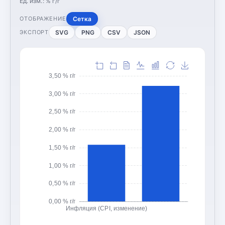
Ед. изм.:
% г/г
Сетка
ОТОБРАЖЕНИЕ
SVG
PNG
CSV
JSON
ЭКСПОРТ
3,50 % г/г
3,00 % г/г
2,50 % г/г
2,00 % г/г
1,50 % г/г
1,00 % г/г
0,50 % г/г
0,00 % г/г
Инфляция (CPI, изменение)