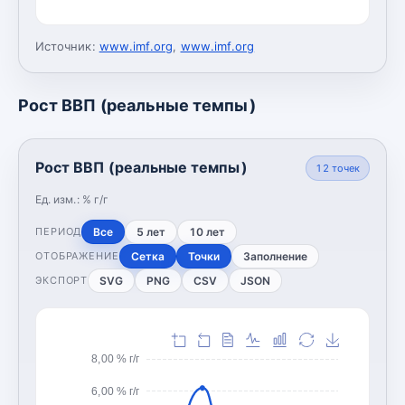
Источник:
www.imf.org
,
www.imf.org
Рост ВВП (реальные темпы)
Рост ВВП (реальные темпы)
12
точек
Ед. изм.:
% г/г
Все
5 лет
10 лет
ПЕРИОД
Сетка
Точки
Заполнение
ОТОБРАЖЕНИЕ
SVG
PNG
CSV
JSON
ЭКСПОРТ
8,00 % г/г
6,00 % г/г