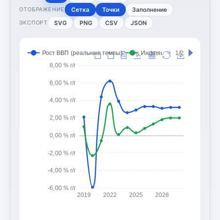
Сетка
Точки
Заполнение
ОТОБРАЖЕНИЕ
SVG
PNG
CSV
JSON
ЭКСПОРТ
Рост ВВП (реальные темпы)
Инфляция (CPI, изменение
1/2
8,00 % г/г
6,00 % г/г
4,00 % г/г
2,00 % г/г
0,00 % г/г
-2,00 % г/г
-4,00 % г/г
-6,00 % г/г
2019
2022
2025
2028