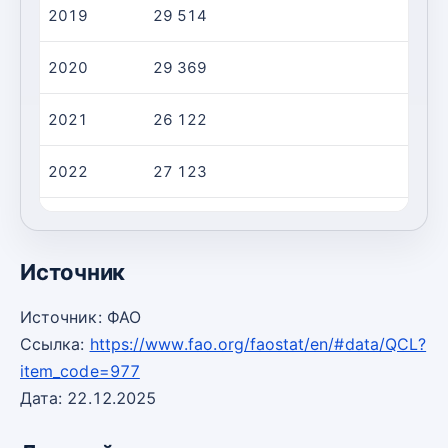
2019
29 514
1 
2020
29 369
1 
2021
26 122
1 
2022
27 123
1 
2023
26 455
1 
Источник
Источник: ФАО
Ссылка:
https://www.fao.org/faostat/en/#data/QCL?
item_code=977
Дата: 22.12.2025