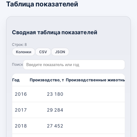
Таблица показателей
Сводная таблица показателей
Строк:
8
Колонки
CSV
JSON
Поиск
Год
Производство, т
Производственные животные/убо
2016
23 180
1 
2017
29 284
1 
2018
27 452
1 