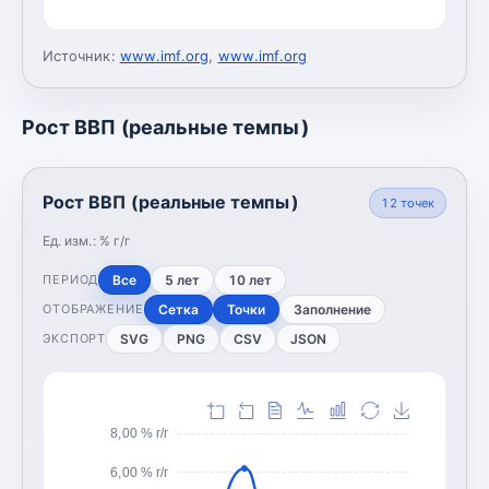
Источник:
www.imf.org
,
www.imf.org
Рост ВВП (реальные темпы)
Рост ВВП (реальные темпы)
12
точек
Ед. изм.:
% г/г
Все
5 лет
10 лет
ПЕРИОД
Сетка
Точки
Заполнение
ОТОБРАЖЕНИЕ
SVG
PNG
CSV
JSON
ЭКСПОРТ
8,00 % г/г
6,00 % г/г