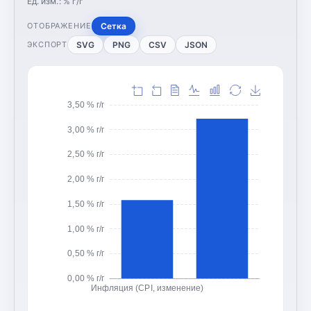
Ед. изм.:
% г/г
Сетка
ОТОБРАЖЕНИЕ
SVG
PNG
CSV
JSON
ЭКСПОРТ
3,50 % г/г
3,00 % г/г
2,50 % г/г
2,00 % г/г
1,50 % г/г
1,00 % г/г
0,50 % г/г
0,00 % г/г
Инфляция (CPI, изменение)