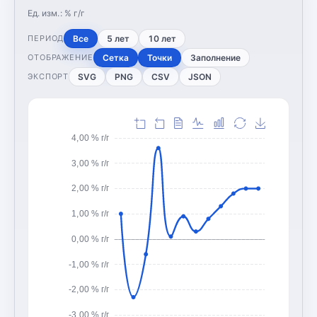
Ед. изм.:
% г/г
Все
5 лет
10 лет
ПЕРИОД
Сетка
Точки
Заполнение
ОТОБРАЖЕНИЕ
SVG
PNG
CSV
JSON
ЭКСПОРТ
4,00 % г/г
3,00 % г/г
2,00 % г/г
1,00 % г/г
0,00 % г/г
-1,00 % г/г
-2,00 % г/г
-3,00 % г/г