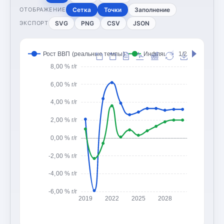
Сетка
Точки
Заполнение
ОТОБРАЖЕНИЕ
SVG
PNG
CSV
JSON
ЭКСПОРТ
Рост ВВП (реальные темпы)
Инфляция (CPI, изменение
1/2
8,00 % г/г
6,00 % г/г
4,00 % г/г
2,00 % г/г
0,00 % г/г
-2,00 % г/г
-4,00 % г/г
-6,00 % г/г
2019
2022
2025
2028