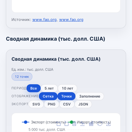
Источник:
www.fao.org
,
www.fao.org
Сводная динамика (тыс. долл. США)
Сводная динамика (тыс. долл. США)
Ед. изм.:
тыс. долл. США
12
точек
Все
5 лет
10 лет
ПЕРИОД
Сетка
Точки
Заполнение
ОТОБРАЖЕНИЕ
SVG
PNG
CSV
JSON
ЭКСПОРТ
Экспорт (стоимость)
Импорт (стоимость)
5 000 тыс. долл. США