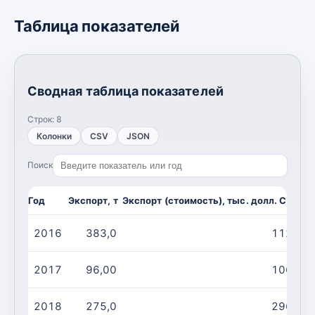
Таблица показателей
Сводная таблица показателей
Строк:
8
Колонки
CSV
JSON
Поиск
Год
Экспорт, т
Экспорт (стоимость), тыс. долл. США
И
2016
383,0
112,0
2017
96,00
106,0
2018
275,0
296,0