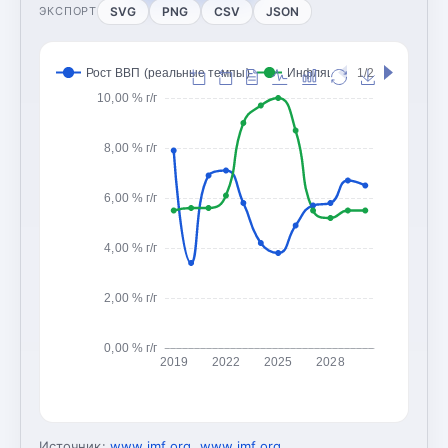
SVG
PNG
CSV
JSON
ЭКСПОРТ
Рост ВВП (реальные темпы)
Инфляция (CPI, изменение
1/2
10,00 % г/г
8,00 % г/г
6,00 % г/г
4,00 % г/г
2,00 % г/г
0,00 % г/г
2019
2022
2025
2028
Источник:
www.imf.org
,
www.imf.org