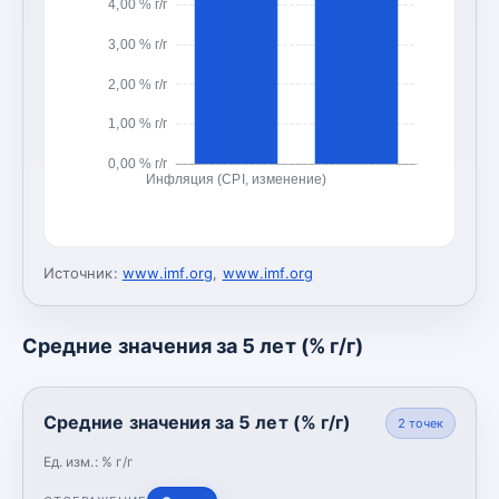
4,00 % г/г
3,00 % г/г
2,00 % г/г
1,00 % г/г
0,00 % г/г
Инфляция (CPI, изменение)
Источник:
www.imf.org
,
www.imf.org
Средние значения за 5 лет (% г/г)
Средние значения за 5 лет (% г/г)
2
точек
Ед. изм.:
% г/г