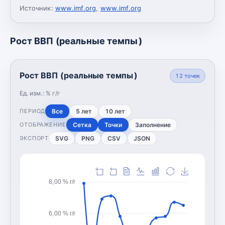
Источник:
www.imf.org
,
www.imf.org
Рост ВВП (реальные темпы)
Рост ВВП (реальные темпы)
12
точек
Ед. изм.:
% г/г
Все
5 лет
10 лет
ПЕРИОД
Сетка
Точки
Заполнение
ОТОБРАЖЕНИЕ
SVG
PNG
CSV
JSON
ЭКСПОРТ
8,00 % г/г
6,00 % г/г