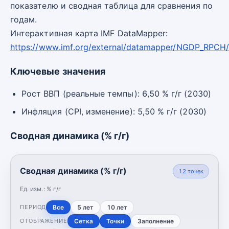
показателю и сводная таблица для сравнения по
годам.
Интерактивная карта IMF DataMapper:
https://www.imf.org/external/datamapper/NGDP_RPCH
Ключевые значения
Рост ВВП (реальные темпы): 6,50 % г/г (2030)
Инфляция (CPI, изменение): 5,50 % г/г (2030)
Сводная динамика (% г/г)
Сводная динамика (% г/г)
12
точек
Ед. изм.:
% г/г
Все
5 лет
10 лет
ПЕРИОД
Сетка
Точки
Заполнение
ОТОБРАЖЕНИЕ