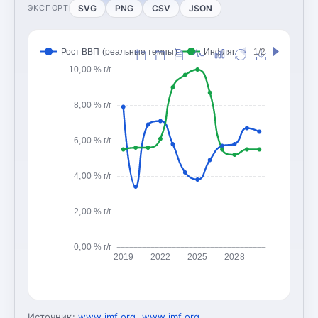
SVG
PNG
CSV
JSON
ЭКСПОРТ
Рост ВВП (реальные темпы)
Инфляция (CPI, изменение
1/2
10,00 % г/г
8,00 % г/г
6,00 % г/г
4,00 % г/г
2,00 % г/г
0,00 % г/г
2019
2022
2025
2028
Источник:
www.imf.org
,
www.imf.org