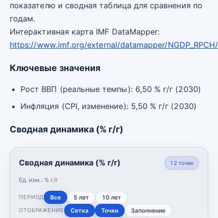
показателю и сводная таблица для сравнения по
годам.
Интерактивная карта IMF DataMapper:
https://www.imf.org/external/datamapper/NGDP_RPCH
Ключевые значения
Рост ВВП (реальные темпы): 6,50 % г/г (2030)
Инфляция (CPI, изменение): 5,50 % г/г (2030)
Сводная динамика (% г/г)
Сводная динамика (% г/г)
12
точек
Ед. изм.:
% г/г
Все
5 лет
10 лет
ПЕРИОД
Сетка
Точки
Заполнение
ОТОБРАЖЕНИЕ