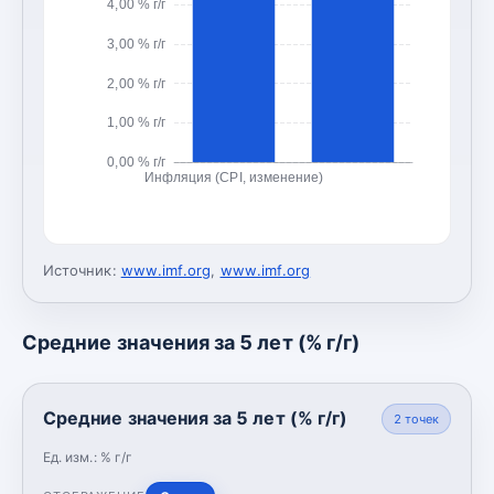
4,00 % г/г
3,00 % г/г
2,00 % г/г
1,00 % г/г
0,00 % г/г
Инфляция (CPI, изменение)
Источник:
www.imf.org
,
www.imf.org
Средние значения за 5 лет (% г/г)
Средние значения за 5 лет (% г/г)
2
точек
Ед. изм.:
% г/г