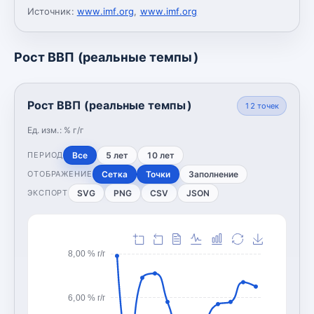
Источник:
www.imf.org
,
www.imf.org
Рост ВВП (реальные темпы)
Рост ВВП (реальные темпы)
12
точек
Ед. изм.:
% г/г
Все
5 лет
10 лет
ПЕРИОД
Сетка
Точки
Заполнение
ОТОБРАЖЕНИЕ
SVG
PNG
CSV
JSON
ЭКСПОРТ
8,00 % г/г
6,00 % г/г