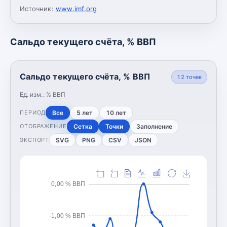
Источник:
www.imf.org
Сальдо текущего счёта, % ВВП
Сальдо текущего счёта, % ВВП
12
точек
Ед. изм.:
% ВВП
Все
5 лет
10 лет
ПЕРИОД
Сетка
Точки
Заполнение
ОТОБРАЖЕНИЕ
SVG
PNG
CSV
JSON
ЭКСПОРТ
0,00 % ВВП
-1,00 % ВВП