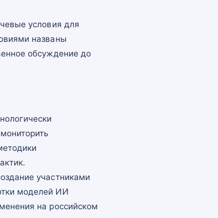
ючевые условия для
ловиями названы
венное обсуждение до
хнологически
 мониторить
 методики
актик.
создание участниками
отки моделей ИИ
именения на российском