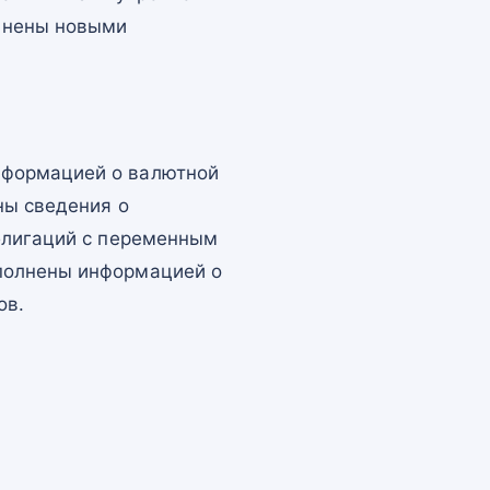
лнены новыми
нформацией о валютной
ны сведения о
облигаций с переменным
полнены информацией о
ов.