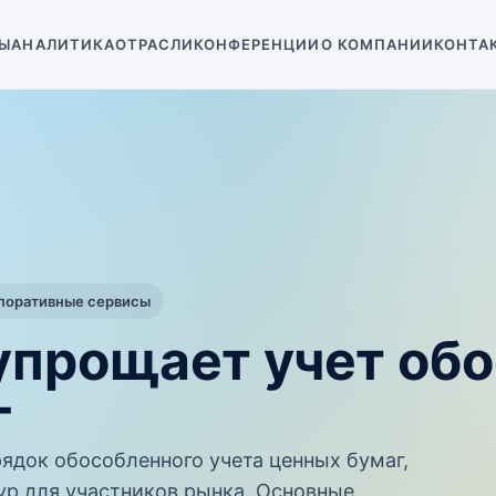
Ы
АНАЛИТИКА
ОТРАСЛИ
КОНФЕРЕНЦИИ
О КОМПАНИИ
КОНТА
рпоративные сервисы
 упрощает учет об
г
рядок обособленного учета ценных бумаг,
ур для участников рынка. Основные