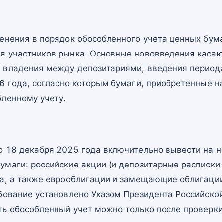
менения в порядок обособленного учета ценных бум
я участников рынка. Основные нововведения каса
 владения между депозитариями, введения период
6 года, согласно которым бумаги, приобретенные н
бленному учету.
о 18 декабря 2025 года включительно вывести на н
маги: российские акции (и депозитарные расписки 
да, а также еврооблигации и замещающие облигаци
ебование установлено Указом Президента Российско
ть обособленный учет можно только после проверки