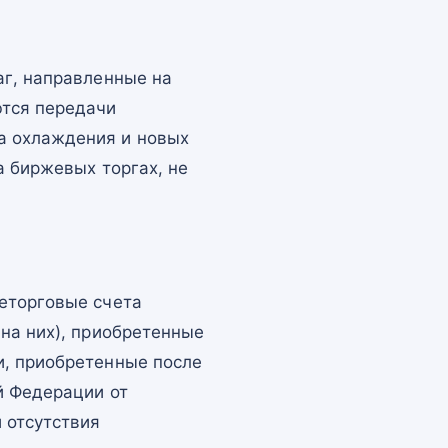
аг, направленные на
ются передачи
а охлаждения и новых
а биржевых торгах, не
еторговые счета
на них), приобретенные
и, приобретенные после
й Федерации от
 отсутствия