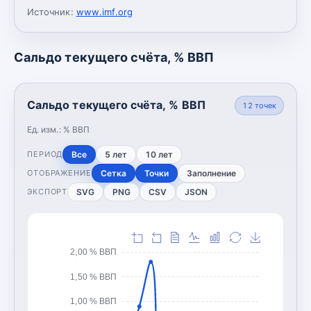
Источник:
www.imf.org
Сальдо текущего счёта, % ВВП
Сальдо текущего счёта, % ВВП
12
точек
Ед. изм.:
% ВВП
Все
5 лет
10 лет
ПЕРИОД
Сетка
Точки
Заполнение
ОТОБРАЖЕНИЕ
SVG
PNG
CSV
JSON
ЭКСПОРТ
2,00 % ВВП
1,50 % ВВП
1,00 % ВВП