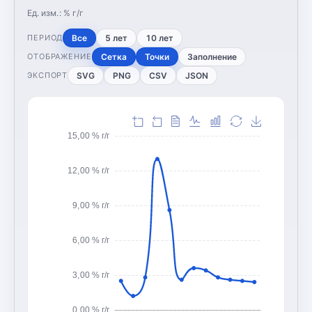
Ед. изм.:
% г/г
Все
5 лет
10 лет
ПЕРИОД
Сетка
Точки
Заполнение
ОТОБРАЖЕНИЕ
SVG
PNG
CSV
JSON
ЭКСПОРТ
15,00 % г/г
12,00 % г/г
9,00 % г/г
6,00 % г/г
3,00 % г/г
0,00 % г/г