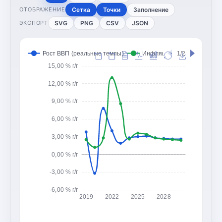
Сетка
Точки
Заполнение
ОТОБРАЖЕНИЕ
SVG
PNG
CSV
JSON
ЭКСПОРТ
Рост ВВП (реальные темпы)
Инфляция (CPI, изменение
1/2
15,00 % г/г
12,00 % г/г
9,00 % г/г
6,00 % г/г
3,00 % г/г
0,00 % г/г
-3,00 % г/г
-6,00 % г/г
2019
2022
2025
2028