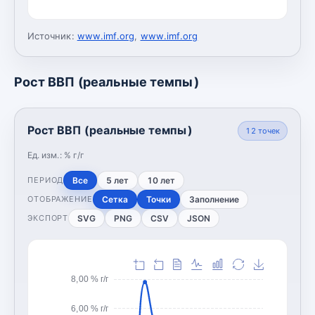
Источник:
www.imf.org
,
www.imf.org
Рост ВВП (реальные темпы)
Рост ВВП (реальные темпы)
12
точек
Ед. изм.:
% г/г
Все
5 лет
10 лет
ПЕРИОД
Сетка
Точки
Заполнение
ОТОБРАЖЕНИЕ
SVG
PNG
CSV
JSON
ЭКСПОРТ
8,00 % г/г
6,00 % г/г