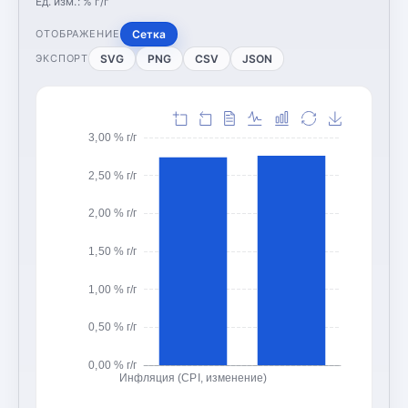
Ед. изм.:
% г/г
Сетка
ОТОБРАЖЕНИЕ
SVG
PNG
CSV
JSON
ЭКСПОРТ
3,00 % г/г
2,50 % г/г
2,00 % г/г
1,50 % г/г
1,00 % г/г
0,50 % г/г
0,00 % г/г
Инфляция (CPI, изменение)