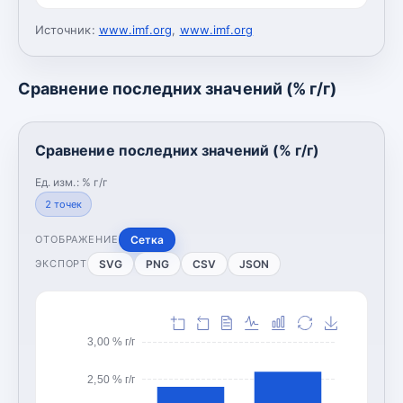
Источник:
www.imf.org
,
www.imf.org
Сравнение последних значений (% г/г)
Сравнение последних значений (% г/г)
Ед. изм.:
% г/г
2
точек
Сетка
ОТОБРАЖЕНИЕ
SVG
PNG
CSV
JSON
ЭКСПОРТ
3,00 % г/г
2,50 % г/г