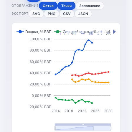
Сетка
Точки
Заполнение
ОТОБРАЖЕНИЕ
SVG
PNG
CSV
JSON
ЭКСПОРТ
Госдолг, % ВВП
Сальдо бюджета, % ВВП
1/4
Доходы 
100,0 % ВВП
80,00 % ВВП
60,00 % ВВП
40,00 % ВВП
20,00 % ВВП
0,00 % ВВП
-20,00 % ВВП
2014
2018
2022
2026
2030