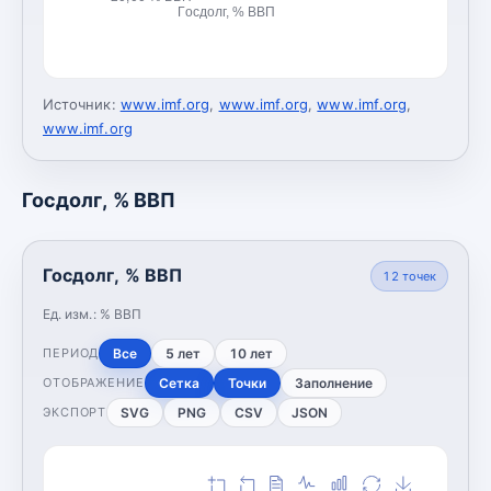
Госдолг, % ВВП
Источник:
www.imf.org
,
www.imf.org
,
www.imf.org
,
www.imf.org
Госдолг, % ВВП
Госдолг, % ВВП
12
точек
Ед. изм.:
% ВВП
Все
5 лет
10 лет
ПЕРИОД
Сетка
Точки
Заполнение
ОТОБРАЖЕНИЕ
SVG
PNG
CSV
JSON
ЭКСПОРТ