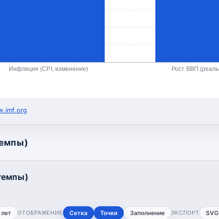
Инфляция (CPI, изменение)
Рост ВВП (реал
.imf.org
темпы)
темпы)
 лет
ОТОБРАЖЕНИЕ
Сетка
Точки
Заполнение
ЭКСПОРТ
SVG