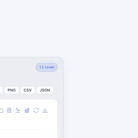
12
точек
PNG
CSV
JSON