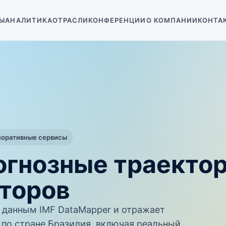
Ы
АНАЛИТИКА
ОТРАСЛИ
КОНФЕРЕНЦИИ
О КОМПАНИИ
КОНТА
поративные сервисы
огнозные траекто
торов
данным IMF DataMapper и отражает
по стране Бразилия, включая реальный