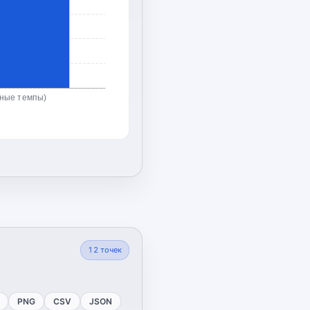
ьные темпы)
12
точек
PNG
CSV
JSON