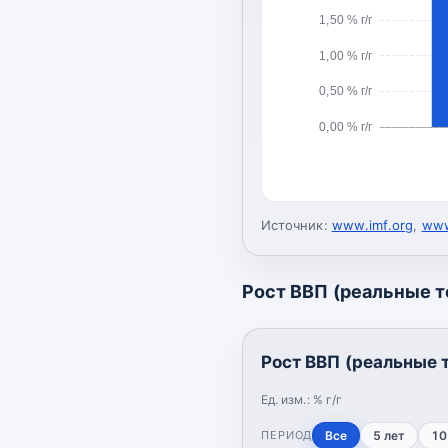
1,50 % г/г
1,00 % г/г
0,50 % г/г
0,00 % г/г
Источник:
www.imf.org
,
www
Рост ВВП (реальные 
Рост ВВП (реальные 
Ед. изм.:
% г/г
ПЕРИОД
Все
5 лет
10