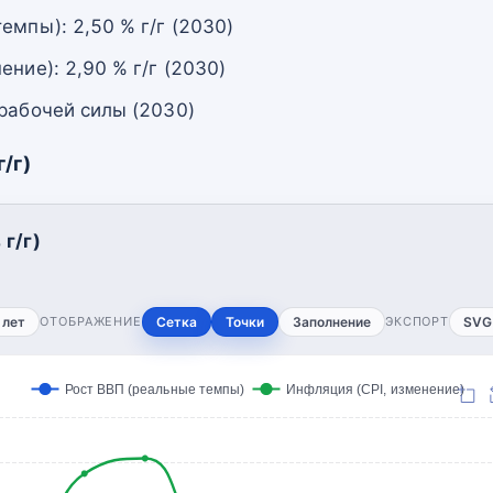
емпы): 2,50 % г/г (2030)
ение): 2,90 % г/г (2030)
 рабочей силы (2030)
/г)
г/г)
 лет
ОТОБРАЖЕНИЕ
Сетка
Точки
Заполнение
ЭКСПОРТ
SVG
Рост ВВП (реальные темпы)
Инфляция (CPI, изменение)