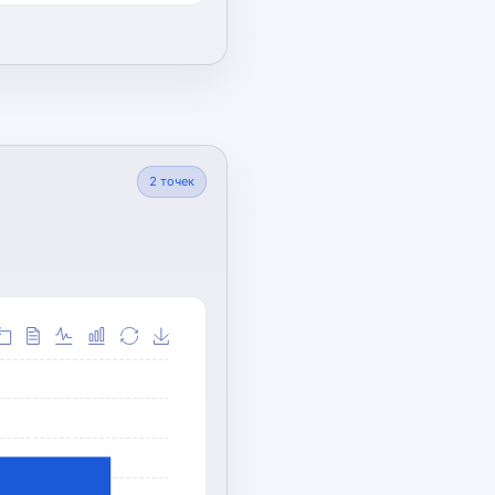
2
точек