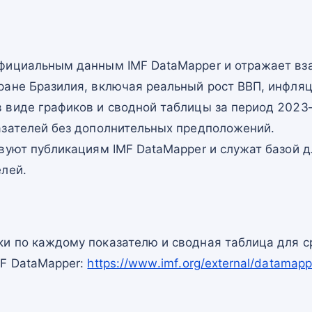
фициальным данным IMF DataMapper и отражает в
ране Бразилия, включая реальный рост ВВП, инфляц
 виде графиков и сводной таблицы за период 2023–
азателей без дополнительных предположений.
вуют публикациям IMF DataMapper и служат базой 
елей.
и по каждому показателю и сводная таблица для с
MF DataMapper:
https://www.imf.org/external/datam