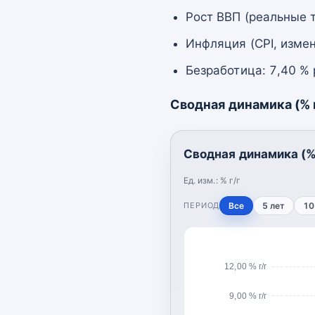
Рост ВВП (реальные т
Инфляция (CPI, измен
Безработица: 7,40 %
Сводная динамика (% г
Сводная динамика (% 
Ед. изм.:
% г/г
ПЕРИОД
Все
5 лет
10
12,00 % г/г
9,00 % г/г