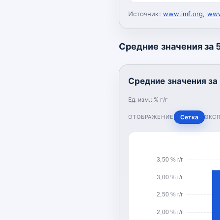
Источник:
www.imf.org
,
www
Средние значения за 5 
Средние значения за 5
Ед. изм.:
% г/г
ОТОБРАЖЕНИЕ
Сетка
ЭКС
3,50 % г/г
3,00 % г/г
2,50 % г/г
2,00 % г/г