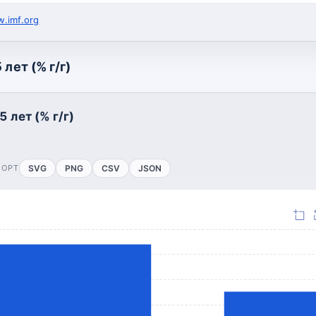
.imf.org
лет (% г/г)
 лет (% г/г)
ПОРТ
SVG
PNG
CSV
JSON