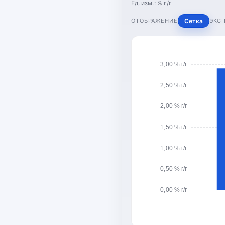
Ед. изм.:
% г/г
ОТОБРАЖЕНИЕ
Сетка
ЭКС
3,00 % г/г
2,50 % г/г
2,00 % г/г
1,50 % г/г
1,00 % г/г
0,50 % г/г
0,00 % г/г