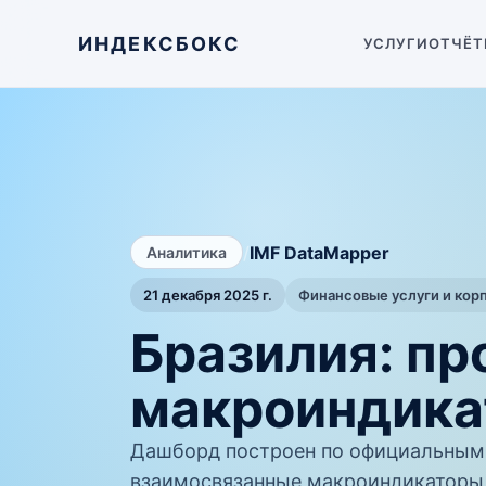
ИНДЕКСБОКС
УСЛУГИ
ОТЧЁТ
/
IMF DataMapper
Аналитика
21 декабря 2025 г.
Финансовые услуги и кор
Бразилия: пр
макроиндика
Дашборд построен по официальным 
взаимосвязанные макроиндикаторы 