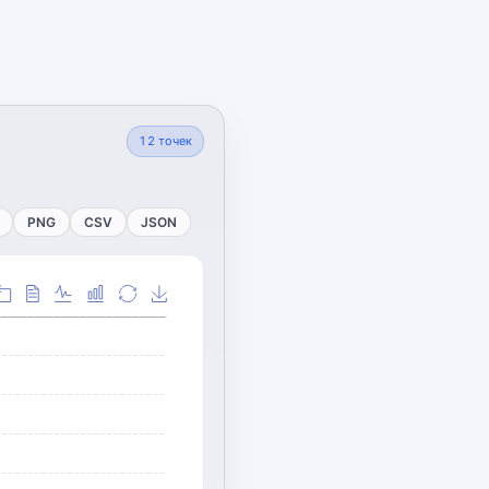
12
точек
PNG
CSV
JSON