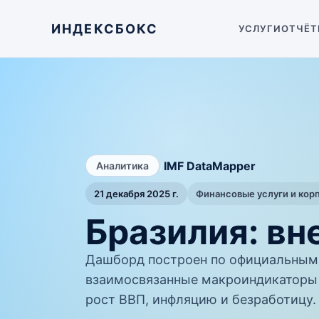
ИНДЕКСБОКС
УСЛУГИ
ОТЧЁТ
/
IMF DataMapper
Аналитика
21 декабря 2025 г.
Финансовые услуги и кор
Бразилия: вн
Дашборд построен по официальным 
взаимосвязанные макроиндикаторы 
рост ВВП, инфляцию и безработицу.