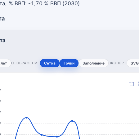
а, % ВВП: -1,70 % ВВП (2030)
та
та
 лет
ОТОБРАЖЕНИЕ
Сетка
Точки
Заполнение
ЭКСПОРТ
SVG
А
А
А
А
А