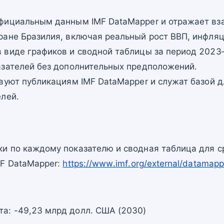
фициальным данным IMF DataMapper и отражает в
ране Бразилия, включая реальный рост ВВП, инфляц
 виде графиков и сводной таблицы за период 2023–
азателей без дополнительных предположений.
вуют публикациям IMF DataMapper и служат базой 
елей.
и по каждому показателю и сводная таблица для с
MF DataMapper:
https://www.imf.org/external/datamap
та: -49,23 млрд долл. США (2030)