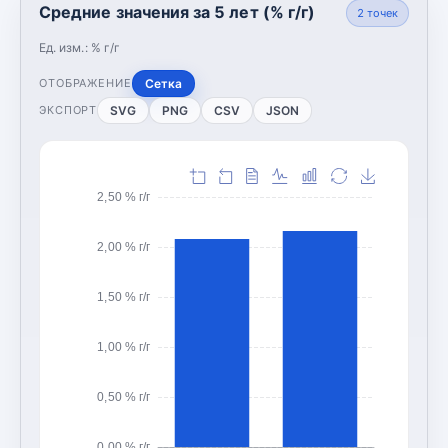
Средние значения за 5 лет (% г/г)
2
точек
Ед. изм.:
% г/г
Сетка
ОТОБРАЖЕНИЕ
SVG
PNG
CSV
JSON
ЭКСПОРТ
2,50 % г/г
2,00 % г/г
1,50 % г/г
1,00 % г/г
0,50 % г/г
0,00 % г/г