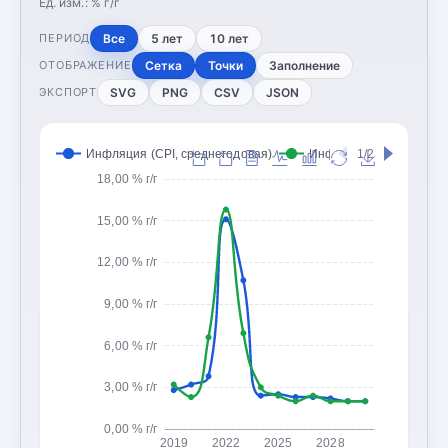
Ед. изм.:
% г/г
Все
5 лет
10 лет
ПЕРИОД
Сетка
Точки
Заполнение
ОТОБРАЖЕНИЕ
SVG
PNG
CSV
JSON
ЭКСПОРТ
Инфляция (CPI, среднегодовая)
Инфляция (CPI, конец 
1/2
18,00 % г/г
15,00 % г/г
12,00 % г/г
9,00 % г/г
6,00 % г/г
3,00 % г/г
0,00 % г/г
2019
2022
2025
2028