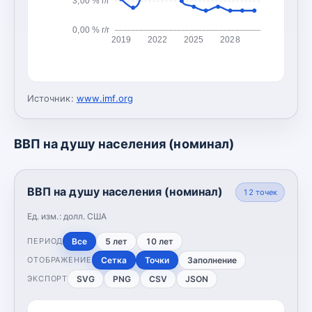
3,00 % г/г
0,00 % г/г
2019
2022
2025
2028
Источник:
www.imf.org
ВВП на душу населения (номинал)
ВВП на душу населения (номинал)
12
точек
Ед. изм.:
долл. США
Все
5 лет
10 лет
ПЕРИОД
Сетка
Точки
Заполнение
ОТОБРАЖЕНИЕ
SVG
PNG
CSV
JSON
ЭКСПОРТ