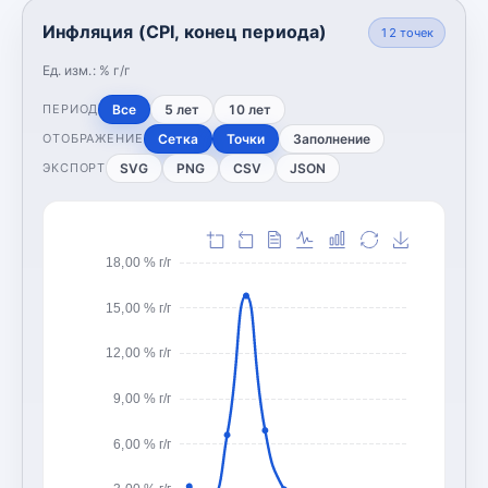
Инфляция (CPI, конец периода)
12
точек
Ед. изм.:
% г/г
Все
5 лет
10 лет
ПЕРИОД
Сетка
Точки
Заполнение
ОТОБРАЖЕНИЕ
SVG
PNG
CSV
JSON
ЭКСПОРТ
18,00 % г/г
15,00 % г/г
12,00 % г/г
9,00 % г/г
6,00 % г/г