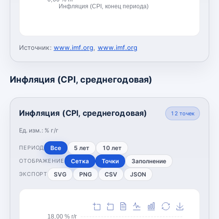
Инфляция (CPI, конец периода)
Источник:
www.imf.org
,
www.imf.org
Инфляция (CPI, среднегодовая)
Инфляция (CPI, среднегодовая)
12
точек
Ед. изм.:
% г/г
Все
5 лет
10 лет
ПЕРИОД
Сетка
Точки
Заполнение
ОТОБРАЖЕНИЕ
SVG
PNG
CSV
JSON
ЭКСПОРТ
18,00 % г/г