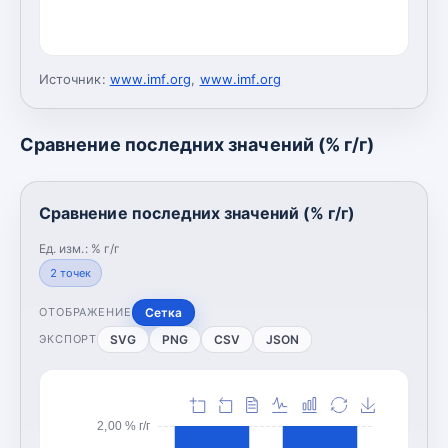
Источник:
www.imf.org
,
www.imf.org
Сравнение последних значений (% г/г)
Сравнение последних значений (% г/г)
Ед. изм.:
% г/г
2
точек
Сетка
ОТОБРАЖЕНИЕ
SVG
PNG
CSV
JSON
ЭКСПОРТ
2,00 % г/г