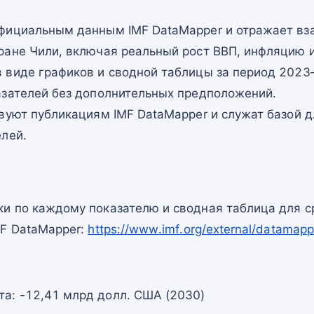
фициальным данным IMF DataMapper и отражает в
ране Чили, включая реальный рост ВВП, инфляцию и
 виде графиков и сводной таблицы за период 2023–
азателей без дополнительных предположений.
вуют публикациям IMF DataMapper и служат базой 
елей.
и по каждому показателю и сводная таблица для с
MF DataMapper:
https://www.imf.org/external/datamap
та: -12,41 млрд долл. США (2030)