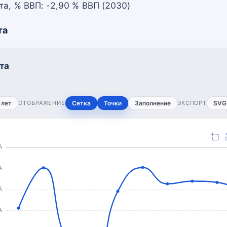
а, % ВВП: -2,90 % ВВП (2030)
та
та
 лет
ОТОБРАЖЕНИЕ
Сетка
Точки
Заполнение
ЭКСПОРТ
SVG
А
А
А
А