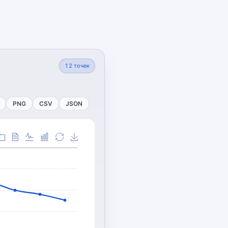
12
точек
PNG
CSV
JSON