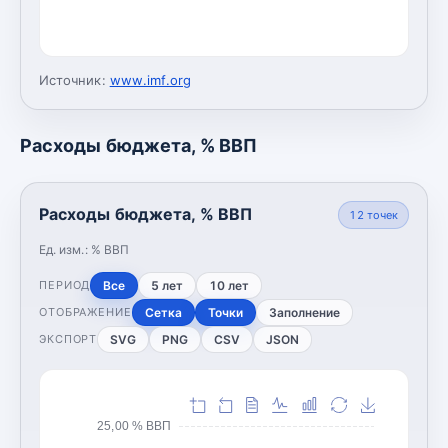
Источник:
www.imf.org
Расходы бюджета, % ВВП
Расходы бюджета, % ВВП
12
точек
Ед. изм.:
% ВВП
Все
5 лет
10 лет
ПЕРИОД
Сетка
Точки
Заполнение
ОТОБРАЖЕНИЕ
SVG
PNG
CSV
JSON
ЭКСПОРТ
25,00 % ВВП