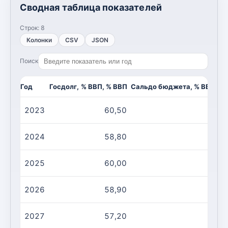
Сводная таблица показателей
Строк:
8
Колонки
CSV
JSON
Поиск
Год
Госдолг, % ВВП, % ВВП
Сальдо бюджета, % ВВП, %
2023
60,50
-3
2024
58,80
-3
2025
60,00
-3
2026
58,90
-3
2027
57,20
-3