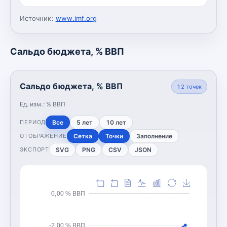
Источник:
www.imf.org
Сальдо бюджета, % ВВП
Сальдо бюджета, % ВВП
12
точек
Ед. изм.:
% ВВП
Все
5 лет
10 лет
ПЕРИОД
Сетка
Точки
Заполнение
ОТОБРАЖЕНИЕ
SVG
PNG
CSV
JSON
ЭКСПОРТ
0,00 % ВВП
-2,00 % ВВП