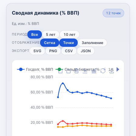
Сводная динамика (% ВВП)
12
точек
Ед. изм.:
% ВВП
Все
5 лет
10 лет
ПЕРИОД
Сетка
Точки
Заполнение
ОТОБРАЖЕНИЕ
SVG
PNG
CSV
JSON
ЭКСПОРТ
Госдолг, % ВВП
Сальдо бюджета, % ВВП
1/4
Доходы 
80,00 % ВВП
60,00 % ВВП
40,00 % ВВП
20,00 % ВВП