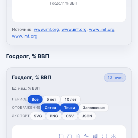
Госдолг, % ВВП
Источник:
www.imf.org
,
www.imf.org
,
www.imf.org
,
www.imf.org
Госдолг, % ВВП
Госдолг, % ВВП
12
точек
Ед. изм.:
% ВВП
Все
5 лет
10 лет
ПЕРИОД
Сетка
Точки
Заполнение
ОТОБРАЖЕНИЕ
SVG
PNG
CSV
JSON
ЭКСПОРТ