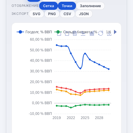
Сетка
Точки
Заполнение
ОТОБРАЖЕНИЕ
SVG
PNG
CSV
JSON
ЭКСПОРТ
Госдолг, % ВВП
Сальдо бюджета, % ВВП
1/4
Доходы 
60,00 % ВВП
50,00 % ВВП
40,00 % ВВП
30,00 % ВВП
20,00 % ВВП
10,00 % ВВП
0,00 % ВВП
-10,00 % ВВП
2019
2022
2025
2028