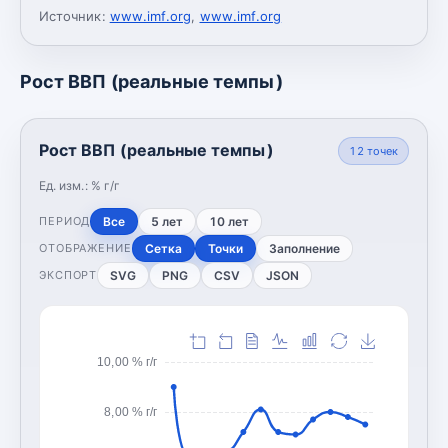
Источник:
www.imf.org
,
www.imf.org
Рост ВВП (реальные темпы)
Рост ВВП (реальные темпы)
12
точек
Ед. изм.:
% г/г
Все
5 лет
10 лет
ПЕРИОД
Сетка
Точки
Заполнение
ОТОБРАЖЕНИЕ
SVG
PNG
CSV
JSON
ЭКСПОРТ
10,00 % г/г
8,00 % г/г