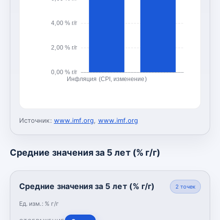
4,00 % г/г
2,00 % г/г
0,00 % г/г
Инфляция (CPI, изменение)
Источник:
www.imf.org
,
www.imf.org
Средние значения за 5 лет (% г/г)
Средние значения за 5 лет (% г/г)
2
точек
Ед. изм.:
% г/г