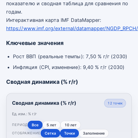
показателю и сводная таблица для сравнения по
годам.
Интерактивная карта IMF DataMapper:
https://www.imf.org/external/datamapper/NGDP_RPCH
Ключевые значения
Рост ВВП (реальные темпы): 7,50 % г/г (2030)
Инфляция (CPI, изменение): 9,40 % г/г (2030)
Сводная динамика (% г/г)
Сводная динамика (% г/г)
12
точек
Ед. изм.:
% г/г
Все
5 лет
10 лет
ПЕРИОД
Сетка
Точки
Заполнение
ОТОБРАЖЕНИЕ