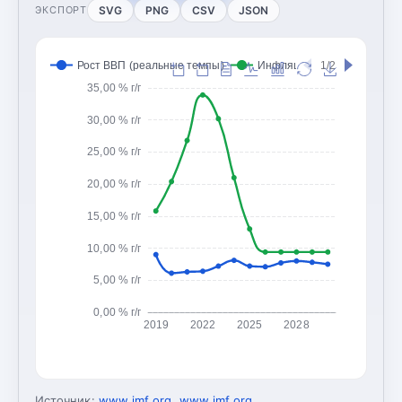
SVG
PNG
CSV
JSON
ЭКСПОРТ
Рост ВВП (реальные темпы)
Инфляция (CPI, изменение
1/2
35,00 % г/г
30,00 % г/г
25,00 % г/г
20,00 % г/г
15,00 % г/г
10,00 % г/г
5,00 % г/г
0,00 % г/г
2019
2022
2025
2028
Источник:
www.imf.org
,
www.imf.org