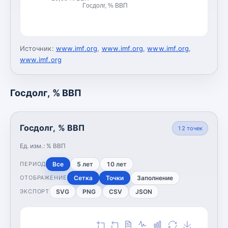
Госдолг, % ВВП
Источник:
www.imf.org
,
www.imf.org
,
www.imf.org
,
www.imf.org
Госдолг, % ВВП
Госдолг, % ВВП
12
точек
Ед. изм.:
% ВВП
Все
5 лет
10 лет
ПЕРИОД
Сетка
Точки
Заполнение
ОТОБРАЖЕНИЕ
SVG
PNG
CSV
JSON
ЭКСПОРТ