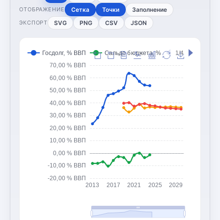
Сетка
Точки
Заполнение
ОТОБРАЖЕНИЕ
SVG
PNG
CSV
JSON
ЭКСПОРТ
Госдолг, % ВВП
Сальдо бюджета, % ВВП
1/4
Доходы 
70,00 % ВВП
60,00 % ВВП
50,00 % ВВП
40,00 % ВВП
30,00 % ВВП
20,00 % ВВП
10,00 % ВВП
0,00 % ВВП
-10,00 % ВВП
-20,00 % ВВП
2013
2017
2021
2025
2029