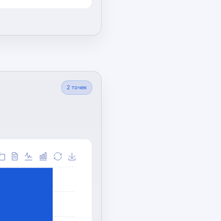
2
точек