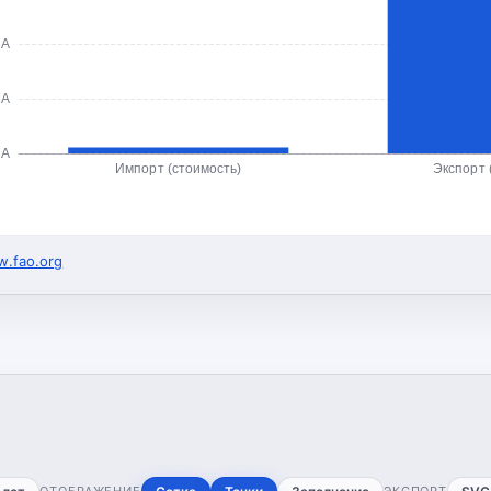
ША
ША
ША
Импорт (стоимость)
Экспорт 
.fao.org
ОТОБРАЖЕНИЕ
ЭКСПОРТ