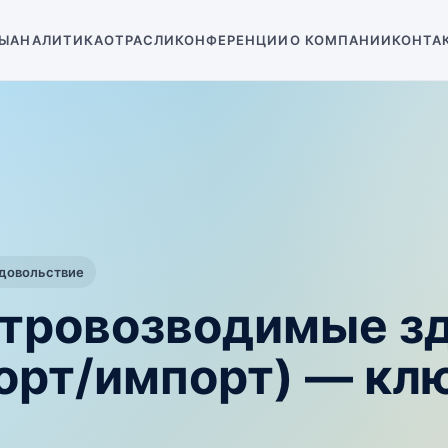
Ы
АНАЛИТИКА
ОТРАСЛИ
КОНФЕРЕНЦИИ
О КОМПАНИИ
КОНТА
одовольствие
стровозводимые зд
порт/импорт) — кл