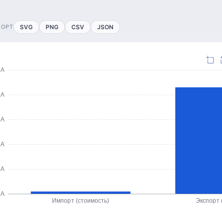
ПОРТ
SVG
PNG
CSV
JSON
ША
ША
ША
ША
ША
ША
Импорт (стоимость)
Экспорт 