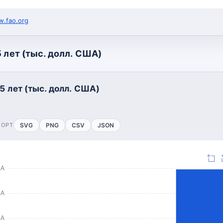
.fao.org
 лет (тыс. долл. США)
5 лет (тыс. долл. США)
ПОРТ
SVG
PNG
CSV
JSON
ША
ША
ША