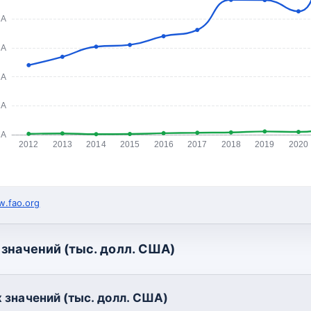
ША
ША
ША
ША
ША
2012
2013
2014
2015
2016
2017
2018
2019
2020
.fao.org
значений (тыс. долл. США)
 значений (тыс. долл. США)