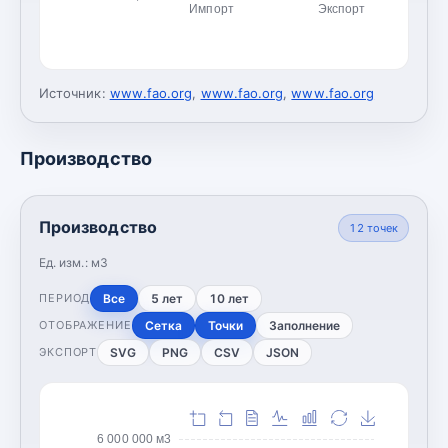
Импорт
Экспорт
Источник:
www.fao.org
,
www.fao.org
,
www.fao.org
Производство
Производство
12
точек
Ед. изм.:
м3
Все
5 лет
10 лет
ПЕРИОД
Сетка
Точки
Заполнение
ОТОБРАЖЕНИЕ
SVG
PNG
CSV
JSON
ЭКСПОРТ
6 000 000 м3