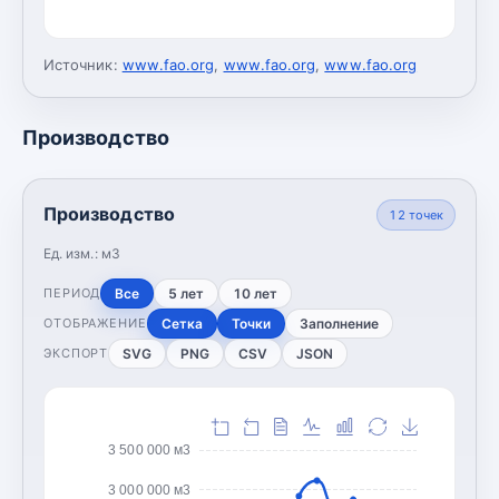
Источник:
www.fao.org
,
www.fao.org
,
www.fao.org
Производство
Производство
12
точек
Ед. изм.:
м3
Все
5 лет
10 лет
ПЕРИОД
Сетка
Точки
Заполнение
ОТОБРАЖЕНИЕ
SVG
PNG
CSV
JSON
ЭКСПОРТ
3 500 000 м3
3 000 000 м3