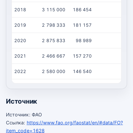
2018
3 115 000
186 454
2019
2 798 333
181 157
2020
2 875 833
98 989
2021
2 466 667
157 270
2022
2 580 000
146 540
2023
2 557 500
242 385
Источник
Источник: ФАО
Ссылка:
https://www.fao.org/faostat/en/#data/FO?
item_code=1628