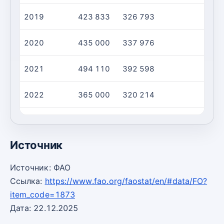
2019
423 833
326 793
2020
435 000
337 976
2021
494 110
392 598
2022
365 000
320 214
2023
238 800
253 596
Источник
Источник: ФАО
Ссылка:
https://www.fao.org/faostat/en/#data/FO?
item_code=1873
Дата: 22.12.2025