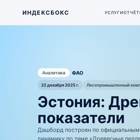
ИНДЕКСБОКС
УСЛУГИ
ОТЧЁТ
/
ФАО
Аналитика
22 декабря 2025 г.
Лесопромышленный компл
Эстония: Др
показатели
Дашборд построен по официальным
динамику по теме «Древесные пелле