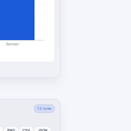
Экспорт
12
точек
PNG
CSV
JSON