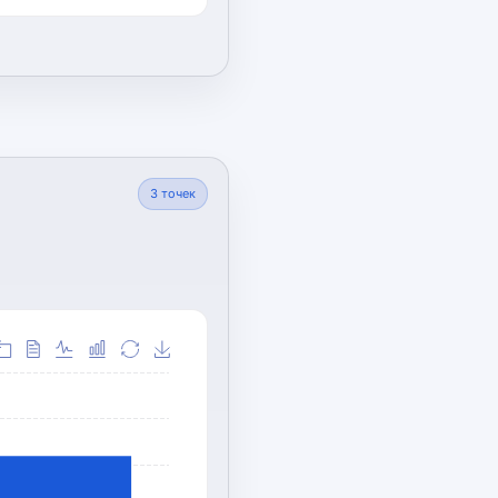
3
точек