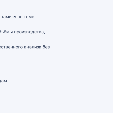
намику по теме
бъёмы производства,
ственного анализа без
дам.