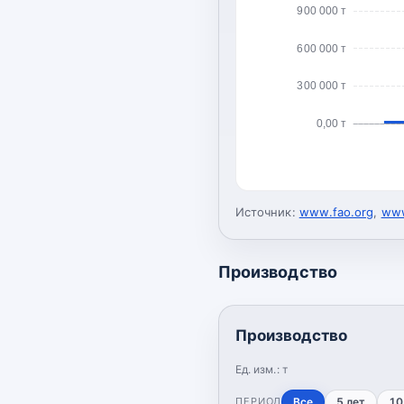
900 000 т
600 000 т
300 000 т
0,00 т
Источник:
www.fao.org
,
www
Производство
Производство
Ед. изм.:
т
ПЕРИОД
Все
5 лет
10