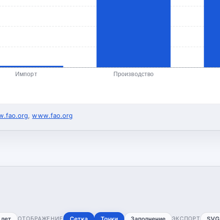
Импорт
Производство
.fao.org
,
www.fao.org
 лет
ОТОБРАЖЕНИЕ
Сетка
Точки
Заполнение
ЭКСПОРТ
SVG