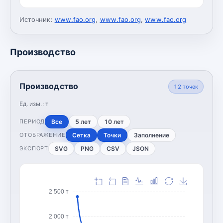
Источник:
www.fao.org
,
www.fao.org
,
www.fao.org
Производство
Производство
12
точек
Ед. изм.:
т
Все
5 лет
10 лет
ПЕРИОД
Сетка
Точки
Заполнение
ОТОБРАЖЕНИЕ
SVG
PNG
CSV
JSON
ЭКСПОРТ
2 500 т
2 000 т