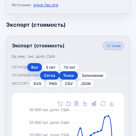
Источник:
www.fao.org
Экспорт (стоимость)
Экспорт (стоимость)
12
точек
Ед. изм.:
тыс. долл. США
Все
5 лет
10 лет
ПЕРИОД
Сетка
Точки
Заполнение
ОТОБРАЖЕНИЕ
SVG
PNG
CSV
JSON
ЭКСПОРТ
30 000 тыс. долл. США
25 000 тыс. долл. США
20 000 тыс. долл. США