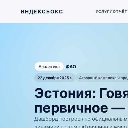
ИНДЕКСБОКС
УСЛУГИ
ОТЧЁТ
/
ФАО
Аналитика
22 декабря 2025 г.
Аграрный комплекс и пр
Эстония: Гов
первичное —
Дашборд построен по официальным
динамику по теме «Говядина и мясо 