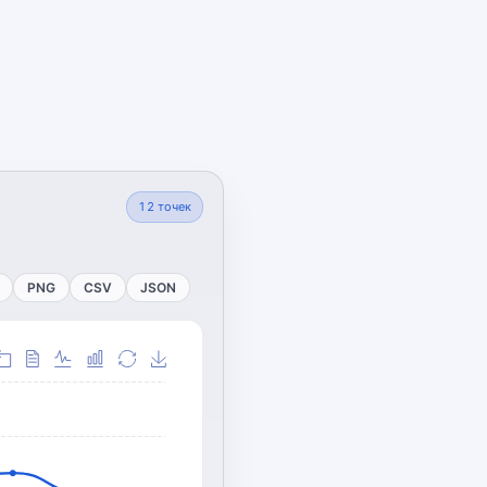
12
точек
PNG
CSV
JSON