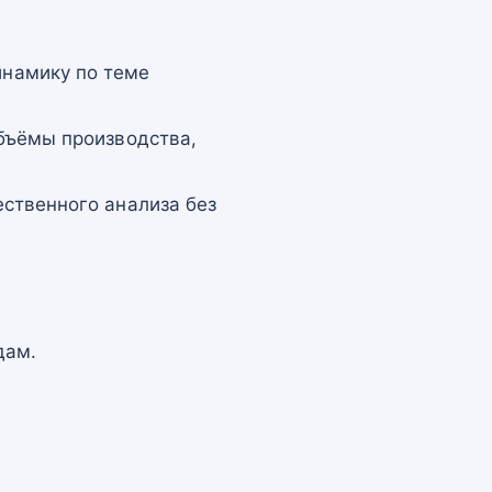
намику по теме
бъёмы производства,
ственного анализа без
дам.