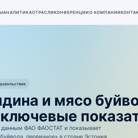
Ы
АНАЛИТИКА
ОТРАСЛИ
КОНФЕРЕНЦИИ
О КОМПАНИИ
КОНТА
одовольствие
ядина и мясо буйво
 ключевые показа
 данным ФАО ФАОСТАТ и показывает
буйвола, первичное» в стране Эстония.