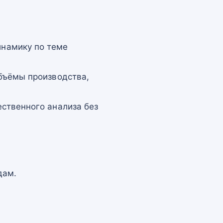
намику по теме
бъёмы производства,
ственного анализа без
дам.