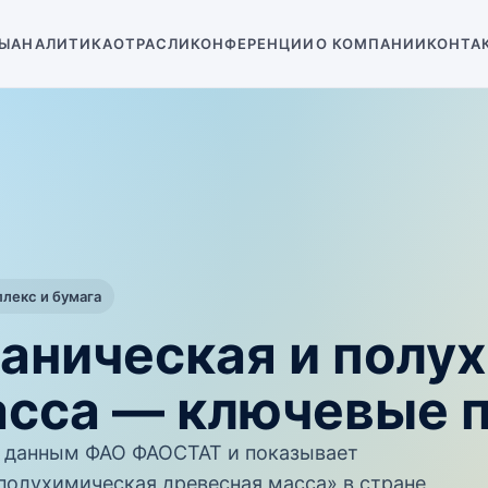
Ы
АНАЛИТИКА
ОТРАСЛИ
КОНФЕРЕНЦИИ
О КОМПАНИИ
КОНТА
екс и бумага
ханическая и полу
асса — ключевые 
 данным ФАО ФАОСТАТ и показывает
полухимическая древесная масса» в стране