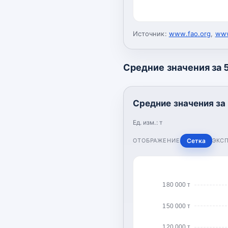
Источник:
www.fao.org
,
www
Средние значения за 5
Средние значения за 
Ед. изм.:
т
ОТОБРАЖЕНИЕ
Сетка
ЭКС
180 000 т
150 000 т
120 000 т