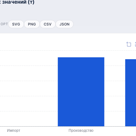
 значений (т)
ПОРТ
SVG
PNG
CSV
JSON
Импорт
Производство