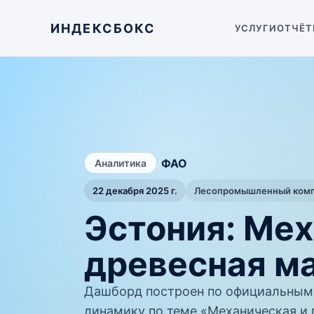
ИНДЕКСБОКС
УСЛУГИ
ОТЧЁТ
/
ФАО
Аналитика
22 декабря 2025 г.
Лесопромышленный компл
Эстония: Ме
древесная м
Дашборд построен по официальным
динамику по теме «Механическая и 