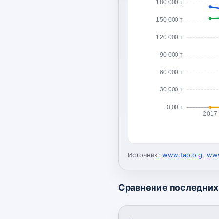
180 000 т
150 000 т
120 000 т
90 000 т
60 000 т
30 000 т
0,00 т
2017
Источник:
www.fao.org
,
www
Сравнение последних 