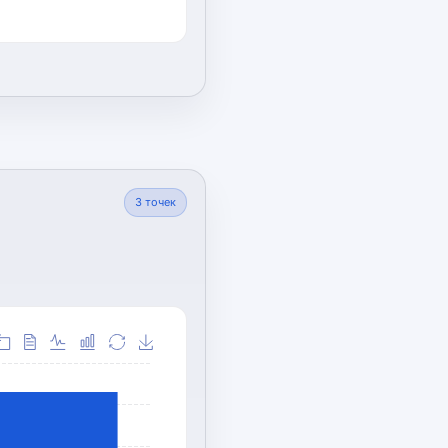
3
точек