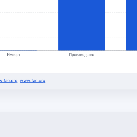
Импорт
Производство
.fao.org
,
www.fao.org