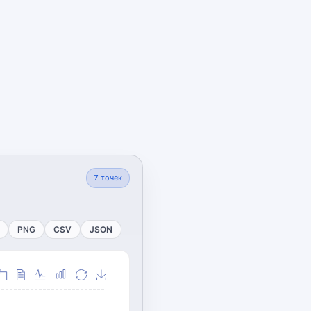
7
точек
PNG
CSV
JSON