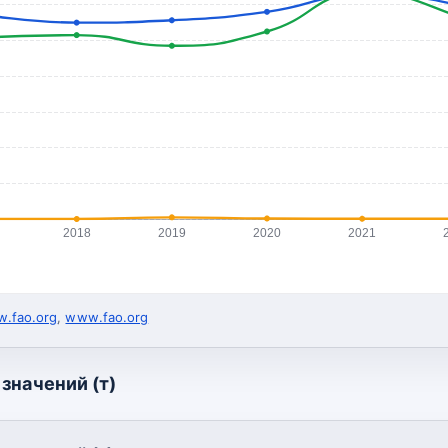
2018
2019
2020
2021
.fao.org
,
www.fao.org
значений (т)