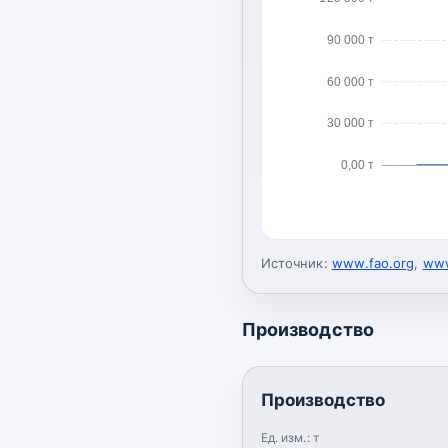
90 000 т
60 000 т
30 000 т
0,00 т
Источник:
www.fao.org
,
www
Производство
Производство
Ед. изм.:
т