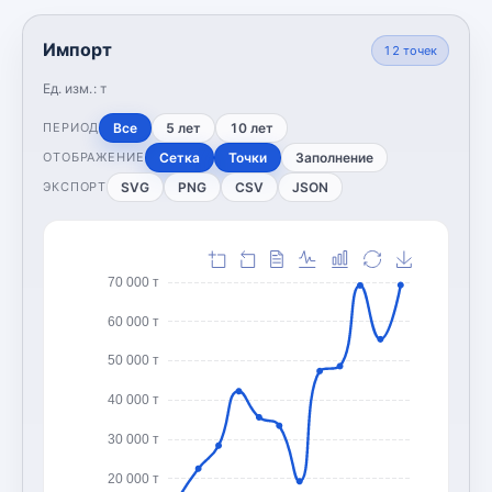
Импорт
12
точек
Ед. изм.:
т
Все
5 лет
10 лет
ПЕРИОД
Сетка
Точки
Заполнение
ОТОБРАЖЕНИЕ
SVG
PNG
CSV
JSON
ЭКСПОРТ
70 000 т
60 000 т
50 000 т
40 000 т
30 000 т
20 000 т